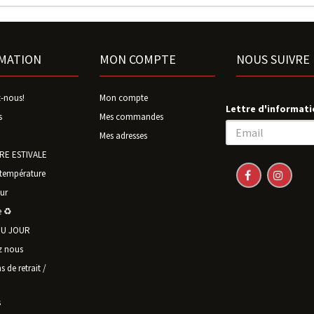
MATION
MON COMPTE
NOUS SUIVRE
-nous!
Mon compte
Lettre d'informati
s
Mes commandes
Mes adresses
E ESTIVALE
température
ur
 ♻️
U JOUR
z nous
 de retrait /
s