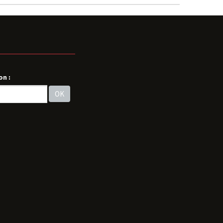
on :
OK