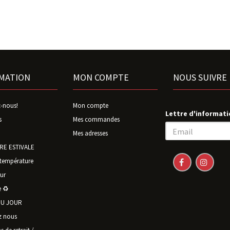
MATION
MON COMPTE
NOUS SUIVRE
-nous!
Mon compte
Lettre d'informati
s
Mes commandes
Mes adresses
E ESTIVALE
température
ur
 ♻️
U JOUR
z nous