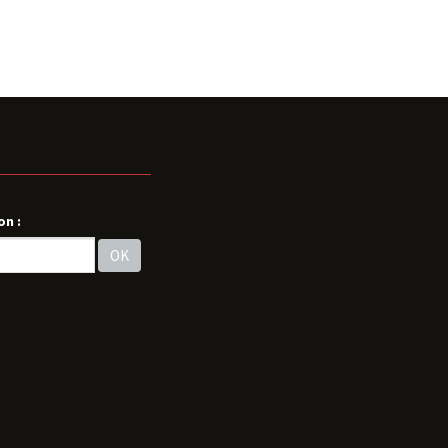
on :
OK