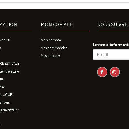
MATION
MON COMPTE
NOUS SUIVRE
-nous!
Mon compte
Lettre d'informati
s
Mes commandes
Mes adresses
E ESTIVALE
température
ur
 ♻️
U JOUR
z nous
 de retrait /
s