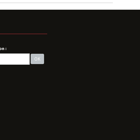
on :
OK