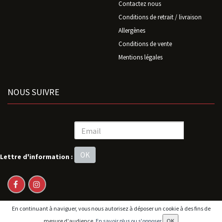
Contactez nous
Conditions de retrait / livraison
Allergènes
Conditions de vente
Mentions légales
NOUS SUIVRE
OK
Lettre d'information :
En continuant à naviguer, vous nous autorisez à déposer un cookie à des fins de
© 2026 - Logiciel
SaasFood - Logiciel de gestion de commande sur
mesure d'audience.
En savoir plus ou s'opposer
OK