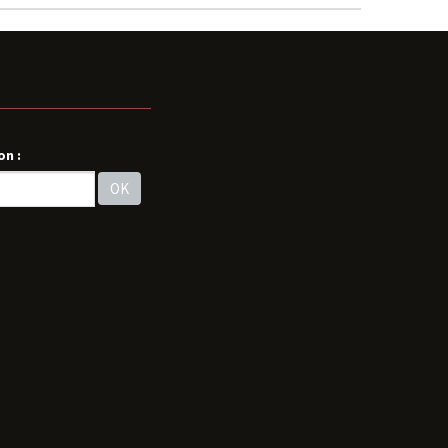
on :
OK