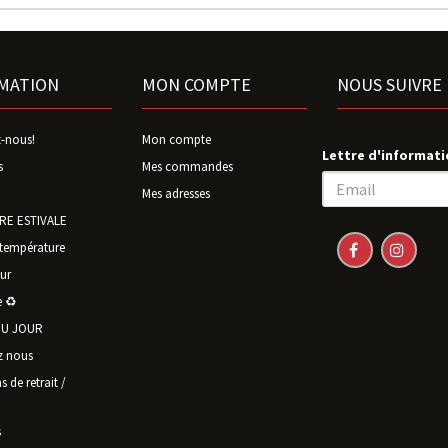
MATION
MON COMPTE
NOUS SUIVRE
-nous!
Mon compte
Lettre d'informati
s
Mes commandes
Mes adresses
E ESTIVALE
température
ur
 ♻️
U JOUR
z nous
 de retrait /
s