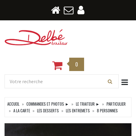
0
Togg
ACCUEIL
COMMANDES ET PHOTOS ►
LE TRAITEUR ►
PARTICULIER
A LA CARTE
LES DESSERTS
LES ENTREMETS
8 PERSONNES