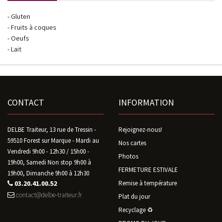
- Gluten
- Fruits à coques
- Oeufs
- Lait
CONTACT
INFORMATION
DELBE Traiteur, 13 rue de Tressin -
Rejoignez-nous!
59510 Forest sur Marque - Mardi au
Nos cartes
Vendredi 9h00 - 12h30 / 15h00 -
Photos
19h00, Samedi Non stop 9h00 à
FERMETURE ESTIVALE
19h00, Dimanche 9h00 à 12h30
03.20.41.00.52
Remise à température
contact@delbe-traiteur.fr
Plat du jour
Recyclage ♻️