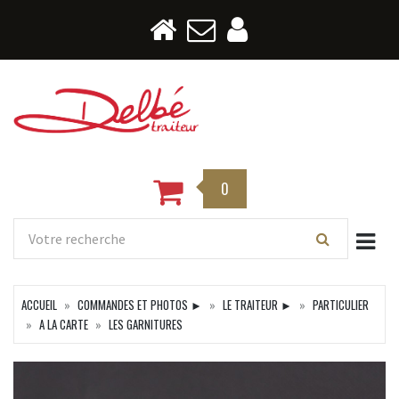
0
Togg
ACCUEIL
COMMANDES ET PHOTOS ►
LE TRAITEUR ►
PARTICULIER
A LA CARTE
LES GARNITURES