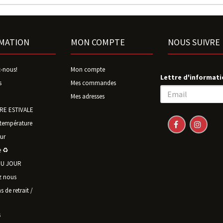
MATION
MON COMPTE
NOUS SUIVRE
-nous!
Mon compte
Lettre d'informati
s
Mes commandes
Mes adresses
E ESTIVALE
température
ur
 ♻️
U JOUR
z nous
 de retrait /
s