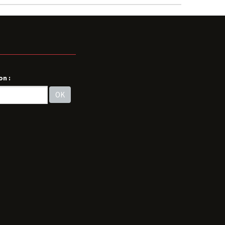
on :
OK