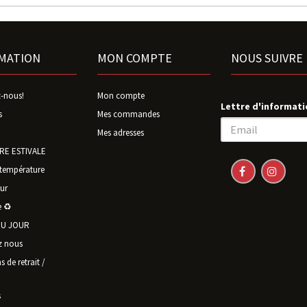
MATION
MON COMPTE
NOUS SUIVRE
-nous!
Mon compte
Lettre d'informati
s
Mes commandes
Mes adresses
E ESTIVALE
température
ur
 ♻️
U JOUR
z nous
 de retrait /
s