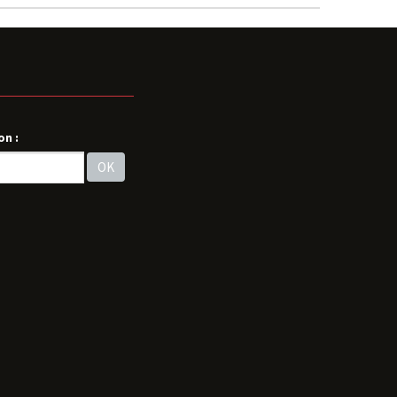
on :
OK