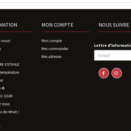
MATION
MON COMPTE
NOUS SUIVRE
-nous!
Mon compte
Lettre d'informati
s
Mes commandes
Mes adresses
E ESTIVALE
température
ur
 ♻️
U JOUR
z nous
 de retrait /
s