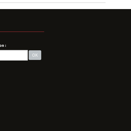
on :
OK