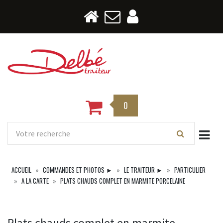
0
Togg
ACCUEIL
COMMANDES ET PHOTOS ►
LE TRAITEUR ►
PARTICULIER
A LA CARTE
PLATS CHAUDS COMPLET EN MARMITE PORCELAINE
Plats chauds complet en marmite